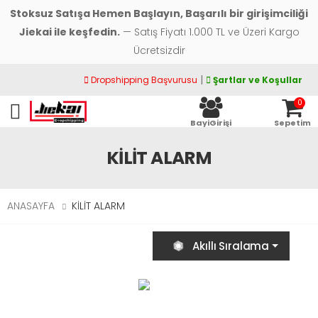
Stoksuz Satışa Hemen Başlayın, Başarılı bir girişimciliği
Jiekai ile keşfedin.
— Satış Fiyatı 1.000 TL ve Üzeri Kargo
Ücretsizdir
|
Dropshipping Başvurusu
Şartlar ve Koşullar
0
Toggle mobile menu
BayiGirişi
Sepetim
KİLİT ALARM
ANASAYFA
KİLİT ALARM
Akıllı Sıralama