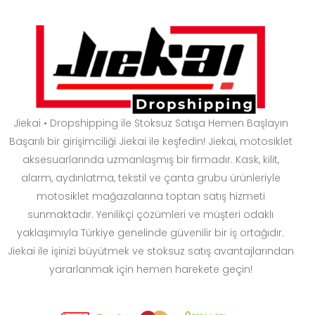
Jiekai • Dropshipping ile Stoksuz Satışa Hemen Başlayın
Başarılı bir girişimciliği Jiekai ile keşfedin! Jiekai, motosiklet
aksesuarlarında uzmanlaşmış bir firmadır. Kask, kilit,
alarm, aydınlatma, tekstil ve çanta grubu ürünleriyle
motosiklet mağazalarına toptan satış hizmeti
sunmaktadır. Yenilikçi çözümleri ve müşteri odaklı
yaklaşımıyla Türkiye genelinde güvenilir bir iş ortağıdır.
Jiekai ile işinizi büyütmek ve stoksuz satış avantajlarından
yararlanmak için hemen harekete geçin!