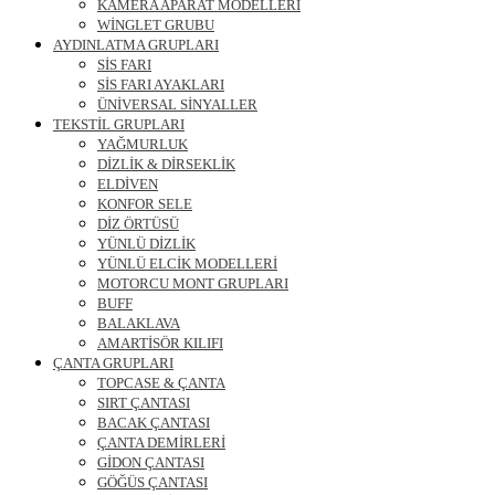
KAMERA APARAT MODELLERİ
WİNGLET GRUBU
AYDINLATMA GRUPLARI
SİS FARI
SİS FARI AYAKLARI
ÜNİVERSAL SİNYALLER
TEKSTİL GRUPLARI
YAĞMURLUK
DİZLİK & DİRSEKLİK
ELDİVEN
KONFOR SELE
DİZ ÖRTÜSÜ
YÜNLÜ DİZLİK
YÜNLÜ ELCİK MODELLERİ
MOTORCU MONT GRUPLARI
BUFF
BALAKLAVA
AMARTİSÖR KILIFI
ÇANTA GRUPLARI
TOPCASE & ÇANTA
SIRT ÇANTASI
BACAK ÇANTASI
ÇANTA DEMİRLERİ
GİDON ÇANTASI
GÖĞÜS ÇANTASI