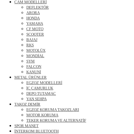
CAM MODELLERİ
DEFLEKTÖR
ARORA
HONDA
YAMAHA
CF MOTO
SCOOTER
BAJAJ
RKS
MOTOLÜX
MONDİAL
SYM
FALCON
KANUNİ
METAL ÜRÜNLER
EGZOZ MODELLERİ
İÇ ÇAMURLUK
DEPO TUTAMAC
YAN SEHPA
TAKOZ DEMİR
EGZOZ KORUMA TAKOZLARI
MOTOR KORUMA
TEKER KORUMA VE ALTERNATİF
SPOR MANET
İNTERKOM BLUETOOTH