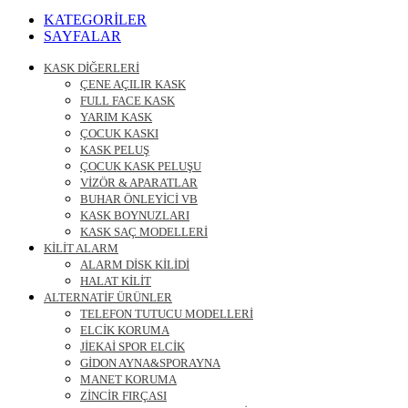
Ara
KATEGORİLER
SAYFALAR
KASK DİĞERLERİ
ÇENE AÇILIR KASK
FULL FACE KASK
YARIM KASK
ÇOCUK KASKI
KASK PELUŞ
ÇOCUK KASK PELUŞU
VİZÖR & APARATLAR
BUHAR ÖNLEYİCİ VB
KASK BOYNUZLARI
KASK SAÇ MODELLERİ
KİLİT ALARM
ALARM DİSK KİLİDİ
HALAT KİLİT
ALTERNATİF ÜRÜNLER
TELEFON TUTUCU MODELLERİ
ELCİK KORUMA
JİEKAİ SPOR ELCİK
GİDON AYNA&SPORAYNA
MANET KORUMA
ZİNCİR FIRÇASI