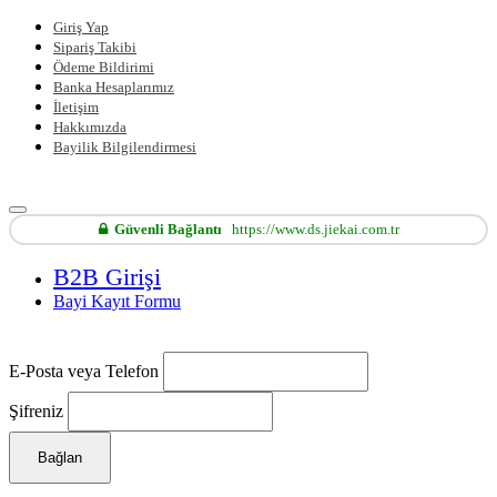
Giriş Yap
Sipariş Takibi
Ödeme Bildirimi
Banka Hesaplarımız
İletişim
Hakkımızda
Bayilik Bilgilendirmesi
Güvenli Bağlantı
https://www.ds.jiekai.com.tr
B2B Girişi
Bayi Kayıt Formu
E-Posta veya Telefon
Şifreniz
Bağlan