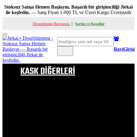
Stoksuz Satışa Hemen Başlayın, Başarılı bir girişimciliği Jiekai
ile keşfedin.
— Satış Fiyatı 1.000 TL ve Üzeri Kargo Ücretsizdir
|
Dropshipping Başvurusu
Şartlar ve Koşullar
Toggle
Ara
mobile
menu
BayiGirişi
KASK DİĞERLERİ
ÇENE AÇILIR KASK
FULL FACE KASK
YARIM KASK
ÇOCUK KASKI
KASK PELUŞ
ÇOCUK KASK PELUŞU
VİZÖR & APARATLAR
BUHAR ÖNLEYİCİ VB
KASK BOYNUZLARI
KASK SAÇ MODELLERİ