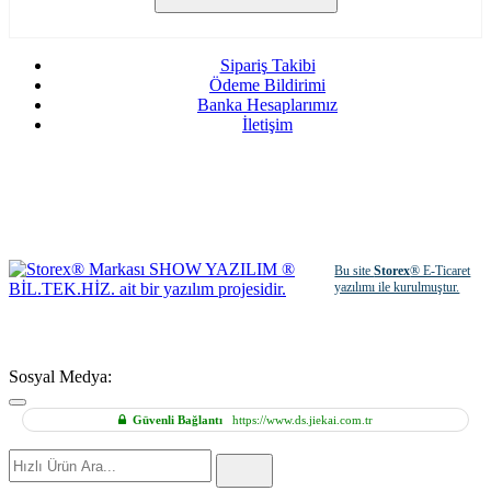
Sipariş Takibi
Ödeme Bildirimi
Banka Hesaplarımız
İletişim
Bu site
Storex
® E-Ticaret
yazılımı ile kurulmuştur.
Sosyal Medya:
Güvenli Bağlantı
https://www.ds.jiekai.com.tr
Hızlı
Ürün