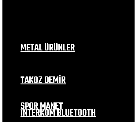
BAJAJ
RKS
MOTOLÜX
MONDİAL
SYM
FALCON
KANUNİ
METAL ÜRÜNLER
EGZOZ MODELLERİ
İÇ ÇAMURLUK
DEPO TUTAMAC
YAN SEHPA
TAKOZ DEMİR
EGZOZ KORUMA TAKOZLARI
MOTOR KORUMA
TEKER KORUMA VE ALTERNATİF
SPOR MANET
İNTERKOM BLUETOOTH