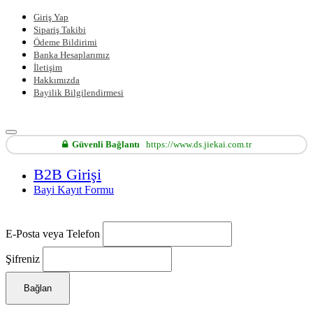
Giriş Yap
Sipariş Takibi
Ödeme Bildirimi
Banka Hesaplarımız
İletişim
Hakkımızda
Bayilik Bilgilendirmesi
Güvenli Bağlantı
https://www.ds.jiekai.com.tr
B2B Girişi
Bayi Kayıt Formu
E-Posta veya Telefon
Şifreniz
Bağlan