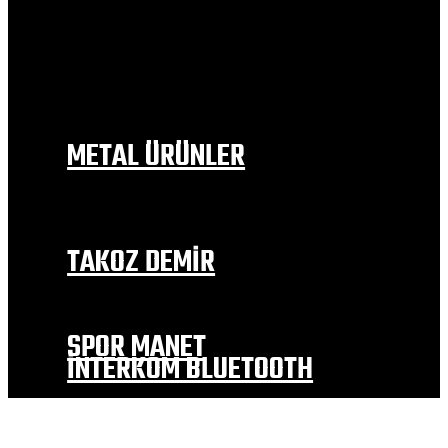
BAJAJ
RKS
MOTOLÜX
MONDİAL
SYM
FALCON
KANUNİ
METAL ÜRÜNLER
EGZOZ MODELLERİ
İÇ ÇAMURLUK
DEPO TUTAMAC
YAN SEHPA
TAKOZ DEMİR
EGZOZ KORUMA TAKOZLARI
MOTOR KORUMA
TEKER KORUMA VE ALTERNATİF
SPOR MANET
İNTERKOM BLUETOOTH