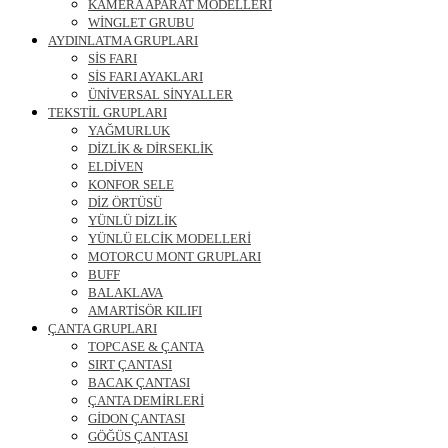
KAMERA APARAT MODELLERİ
WİNGLET GRUBU
AYDINLATMA GRUPLARI
SİS FARI
SİS FARI AYAKLARI
ÜNİVERSAL SİNYALLER
TEKSTİL GRUPLARI
YAĞMURLUK
DİZLİK & DİRSEKLİK
ELDİVEN
KONFOR SELE
DİZ ÖRTÜSÜ
YÜNLÜ DİZLİK
YÜNLÜ ELCİK MODELLERİ
MOTORCU MONT GRUPLARI
BUFF
BALAKLAVA
AMARTİSÖR KILIFI
ÇANTA GRUPLARI
TOPCASE & ÇANTA
SIRT ÇANTASI
BACAK ÇANTASI
ÇANTA DEMİRLERİ
GİDON ÇANTASI
GÖĞÜS ÇANTASI