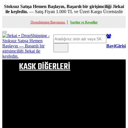
Stoksuz Satışa Hemen Başlayın, Başarılı bir girişimciliği Jiekai
ile keşfedin.
— Satış Fiyatı 1.000 TL ve Üzeri Kargo Ücretsizdir
|
Dropshipping Başvurusu
Şartlar ve Koşullar
Toggle
Ara
mobile
menu
BayiGirişi
KASK DİĞERLERİ
ÇENE AÇILIR KASK
FULL FACE KASK
YARIM KASK
ÇOCUK KASKI
KASK PELUŞ
ÇOCUK KASK PELUŞU
VİZÖR & APARATLAR
BUHAR ÖNLEYİCİ VB
KASK BOYNUZLARI
KASK SAÇ MODELLERİ