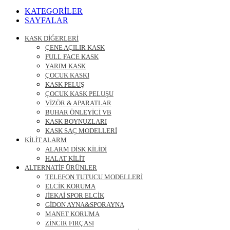
Ara
KATEGORİLER
SAYFALAR
KASK DİĞERLERİ
ÇENE AÇILIR KASK
FULL FACE KASK
YARIM KASK
ÇOCUK KASKI
KASK PELUŞ
ÇOCUK KASK PELUŞU
VİZÖR & APARATLAR
BUHAR ÖNLEYİCİ VB
KASK BOYNUZLARI
KASK SAÇ MODELLERİ
KİLİT ALARM
ALARM DİSK KİLİDİ
HALAT KİLİT
ALTERNATİF ÜRÜNLER
TELEFON TUTUCU MODELLERİ
ELCİK KORUMA
JİEKAİ SPOR ELCİK
GİDON AYNA&SPORAYNA
MANET KORUMA
ZİNCİR FIRÇASI