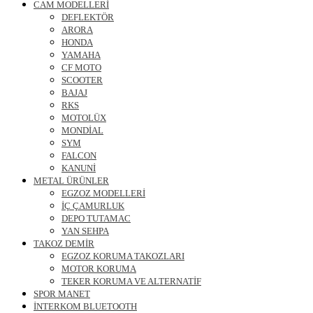
CAM MODELLERİ
DEFLEKTÖR
ARORA
HONDA
YAMAHA
CF MOTO
SCOOTER
BAJAJ
RKS
MOTOLÜX
MONDİAL
SYM
FALCON
KANUNİ
METAL ÜRÜNLER
EGZOZ MODELLERİ
İÇ ÇAMURLUK
DEPO TUTAMAC
YAN SEHPA
TAKOZ DEMİR
EGZOZ KORUMA TAKOZLARI
MOTOR KORUMA
TEKER KORUMA VE ALTERNATİF
SPOR MANET
İNTERKOM BLUETOOTH