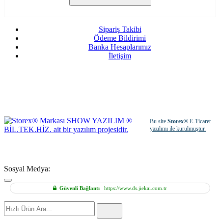
Sipariş Takibi
Ödeme Bildirimi
Banka Hesaplarımız
İletişim
Bu site
Storex
® E-Ticaret
yazılımı ile kurulmuştur.
Sosyal Medya:
Güvenli Bağlantı
https://www.ds.jiekai.com.tr
Hızlı
Ürün