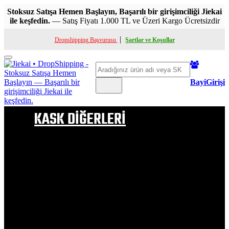
Stoksuz Satışa Hemen Başlayın, Başarılı bir girişimciliği Jiekai
ile keşfedin.
— Satış Fiyatı 1.000 TL ve Üzeri Kargo Ücretsizdir
|
Dropshipping Başvurusu
Şartlar ve Koşullar
Toggle
Ara
mobile
menu
BayiGirişi
KASK DİĞERLERİ
ÇENE AÇILIR KASK
FULL FACE KASK
YARIM KASK
ÇOCUK KASKI
KASK PELUŞ
ÇOCUK KASK PELUŞU
VİZÖR & APARATLAR
BUHAR ÖNLEYİCİ VB
KASK BOYNUZLARI
KASK SAÇ MODELLERİ