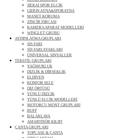
JİEKAİ SPOR ELCİK
GİDON AYNA&SPORAYNA
MANET KORUMA
ZİNCİR FIRÇASI
KAMERA APARAT MODELLERİ
WİNGLET GRUBU
AYDINLATMA GRUPLARI
SİS FARI
SİS FARI AYAKLARI
ÜNİVERSAL SİNYALLER
TEKSTİL GRUPLARI
YAĞMURLUK
DİZLİK & DİRSEKLİK
ELDİVEN
KONFOR SELE
DİZ ÖRTÜSÜ
YÜNLÜ DİZLİK
YÜNLÜ ELCİK MODELLERİ
MOTORCU MONT GRUPLARI
BUFF
BALAKLAVA
AMARTİSÖR KILIFI
ÇANTA GRUPLARI
TOPCASE & ÇANTA