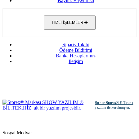
Bayilik Başvurusu
HIZLI İŞLEMLER
Sipariş Takibi
Ödeme Bildirimi
Banka Hesaplarımız
İletişim
Bu site
Storex
® E-Ticaret
yazılımı ile kurulmuştur.
Sosyal Medya: