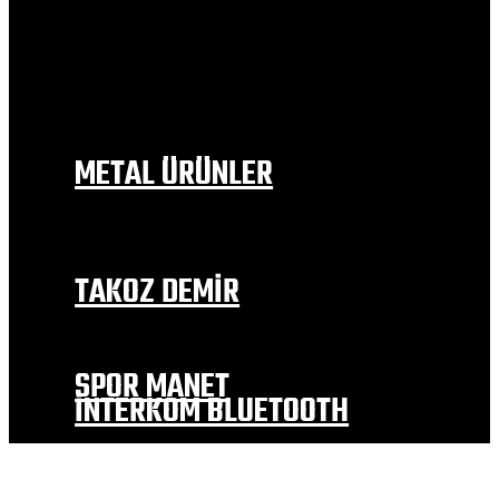
BAJAJ
RKS
MOTOLÜX
MONDİAL
SYM
FALCON
KANUNİ
METAL ÜRÜNLER
EGZOZ MODELLERİ
İÇ ÇAMURLUK
DEPO TUTAMAC
YAN SEHPA
TAKOZ DEMİR
EGZOZ KORUMA TAKOZLARI
MOTOR KORUMA
TEKER KORUMA VE ALTERNATİF
SPOR MANET
İNTERKOM BLUETOOTH