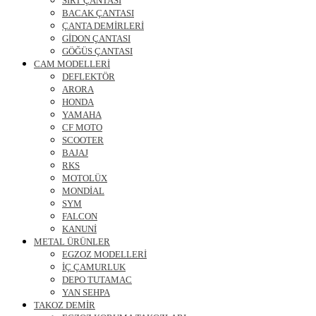
SIRT ÇANTASI
BACAK ÇANTASI
ÇANTA DEMİRLERİ
GİDON ÇANTASI
GÖĞÜS ÇANTASI
CAM MODELLERİ
DEFLEKTÖR
ARORA
HONDA
YAMAHA
CF MOTO
SCOOTER
BAJAJ
RKS
MOTOLÜX
MONDİAL
SYM
FALCON
KANUNİ
METAL ÜRÜNLER
EGZOZ MODELLERİ
İÇ ÇAMURLUK
DEPO TUTAMAC
YAN SEHPA
TAKOZ DEMİR