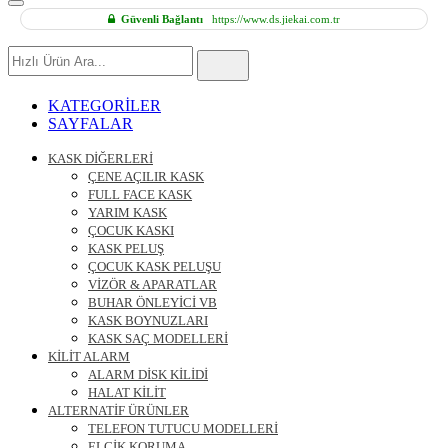
Güvenli Bağlantı
https://www.ds.jiekai.com.tr
Hızlı
Ürün
Ara
KATEGORİLER
SAYFALAR
KASK DİĞERLERİ
ÇENE AÇILIR KASK
FULL FACE KASK
YARIM KASK
ÇOCUK KASKI
KASK PELUŞ
ÇOCUK KASK PELUŞU
VİZÖR & APARATLAR
BUHAR ÖNLEYİCİ VB
KASK BOYNUZLARI
KASK SAÇ MODELLERİ
KİLİT ALARM
ALARM DİSK KİLİDİ
HALAT KİLİT
ALTERNATİF ÜRÜNLER
TELEFON TUTUCU MODELLERİ
ELCİK KORUMA