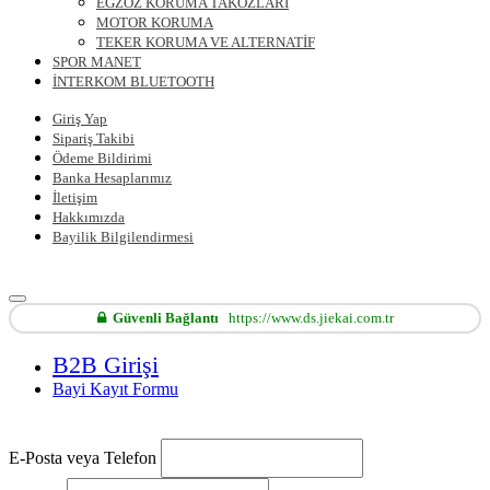
EGZOZ KORUMA TAKOZLARI
MOTOR KORUMA
TEKER KORUMA VE ALTERNATİF
SPOR MANET
İNTERKOM BLUETOOTH
Giriş Yap
Sipariş Takibi
Ödeme Bildirimi
Banka Hesaplarımız
İletişim
Hakkımızda
Bayilik Bilgilendirmesi
Güvenli Bağlantı
https://www.ds.jiekai.com.tr
B2B Girişi
Bayi Kayıt Formu
E-Posta veya Telefon