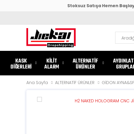
Stoksuz Satışa Hemen Başlayın,
Ara
KASK
KİLİT
ALTERNATİF
AYDINLA
DİĞERLERİ
ALARM
ÜRÜNLER
GRUPLA
Ana Sayfa
ALTERNATİF ÜRÜNLER
GİDON AYNA&S