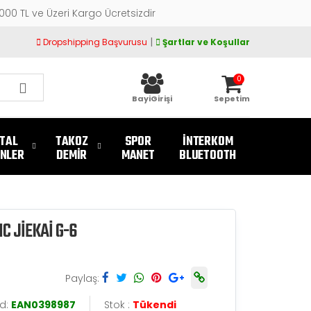
.000 TL ve Üzeri Kargo Ücretsizdir
|
Dropshipping Başvurusu
Şartlar ve Koşullar
0
BayiGirişi
Sepetim
TAL
TAKOZ
SPOR
İNTERKOM
NLER
DEMİR
MANET
BLUETOOTH
C JİEKAİ G-6
Paylaş:
d:
EAN0398987
Stok :
Tükendi