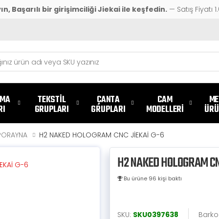
 Başarılı bir girişimciliği Jiekai ile keşfedin.
— Satış Fiyatı 1
TMA
TEKSTİL
ÇANTA
CAM
ME
RI
GRUPLARI
GRUPLARI
MODELLERİ
ÜRÜ
PORAYNA
H2 NAKED HOLOGRAM CNC JİEKAİ G-6
H2 NAKED HOLOGRAM CN
Bu ürüne 96 kişi baktı
SKU:
SKU0397638
Barko