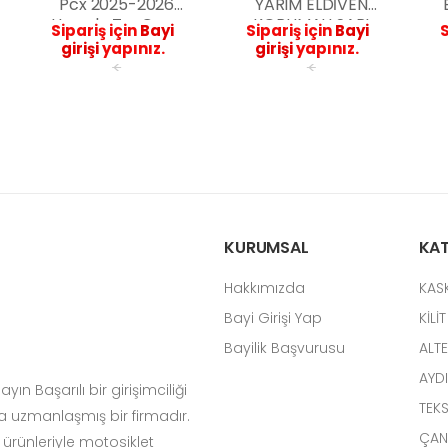
Pcx 2025-2026
YARIM ELDİVEN
Uyumlu Tur Camı
KORUMALI SARI
Sipariş için
Bayi
Sipariş için
Bayi
S
(ŞEFFAF)
RENK
girişi
yapınız.
girişi
yapınız.
<
<
KURUMSAL
KAT
Hakkımızda
KASK
Bayi Girişi Yap
KİLİ
Bayilik Başvurusu
ALTE
AYD
ın Başarılı bir girişimciliği
TEKS
da uzmanlaşmış bir firmadır.
ÇAN
u ürünleriyle motosiklet