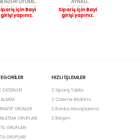
BENZERİ UYUMLU
AYNALI
OLRJINAL KALIP
ÜNİVERSAL
ipariş için
Bayi
Sipariş için
Bayi
KONFOR SELE
SCOOTER ÖN
girişi
yapınız.
girişi
yapınız.
CAM ŞEFFAF 35
<
<
CM
EGORİLER
HIZLI İŞLEMLER
 DİĞERLERİ
Sipariş Takibi
T ALARM
Ödeme Bildirimi
RNATİF ÜRÜNLER
Banka Hesaplarımız
INLATMA GRUPLARI
İletişim
TİL GRUPLARI
TA GRUPLARI