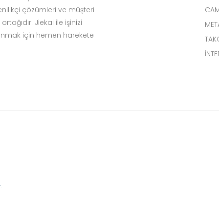
ilikçi çözümleri ve müşteri
CAM
tağıdır. Jiekai ile işinizi
MET
lanmak için hemen harekete
TAK
İNT
.