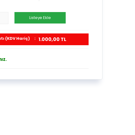
Listeye Ekle
tı (KDV Hariç)
:
1.000,00 TL
ız.