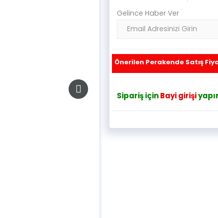
Gelince Haber Ver
Önerilen Perakende Satış Fiya
Sipariş için
Bayi girişi
yapın