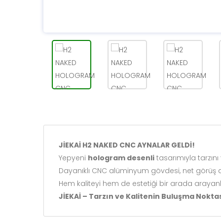
JİEKAİ H2 NAKED CNC AYNALAR GELDİ!
Yepyeni
hologram desenli
tasarımıyla tarzını 
Dayanıklı CNC alüminyum gövdesi, net görüş aç
Hem kaliteyi hem de estetiği bir arada arayanla
JİEKAİ – Tarzın ve Kalitenin Buluşma Noktas