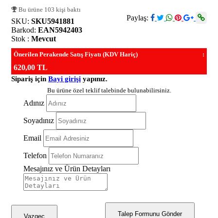
Bu ürüne 103 kişi baktı
Paylaş:
SKU:
SKU5941881
Barkod:
EAN5942403
Stok :
Mevcut
Önerilen Perakende Satış Fiyatı (KDV Hariç)
:
620,00 TL
Sipariş için
Bayi girişi
yapınız.
Bu ürüne özel teklif talebinde bulunabilirsiniz.
Adınız
Soyadınız
Email
Telefon
Mesajınız ve Ürün Detayları
Talep Formunu Gönder
Vazgeç