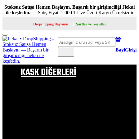
Stoksuz Satışa Hemen Başlayın, Başarılı bir girişimciliği Jiekai
ile keşfedin.
— Satış Fiyatı 1.000 TL ve Üzeri Kargo Ücretsizdir
|
Dropshipping Başvurusu
Şartlar ve Koşullar
Toggle
Ara
mobile
menu
BayiGirişi
KASK DİĞERLERİ
ÇENE AÇILIR KASK
FULL FACE KASK
YARIM KASK
ÇOCUK KASKI
KASK PELUŞ
ÇOCUK KASK PELUŞU
VİZÖR & APARATLAR
BUHAR ÖNLEYİCİ VB
KASK BOYNUZLARI
KASK SAÇ MODELLERİ