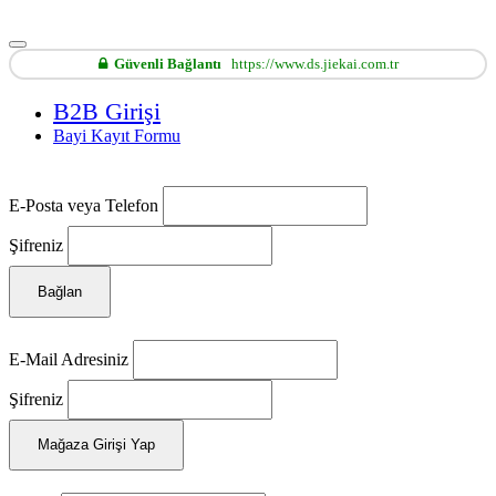
Güvenli Bağlantı
https://www.ds.jiekai.com.tr
B2B Girişi
Bayi Kayıt Formu
E-Posta veya Telefon
Şifreniz
Bağlan
E-Mail Adresiniz
Şifreniz
Mağaza Girişi Yap