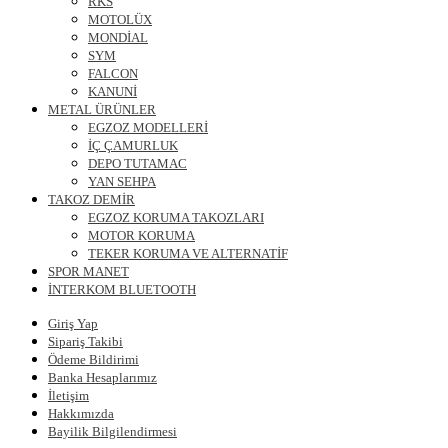
RKS
MOTOLÜX
MONDİAL
SYM
FALCON
KANUNİ
METAL ÜRÜNLER
EGZOZ MODELLERİ
İÇ ÇAMURLUK
DEPO TUTAMAC
YAN SEHPA
TAKOZ DEMİR
EGZOZ KORUMA TAKOZLARI
MOTOR KORUMA
TEKER KORUMA VE ALTERNATİF
SPOR MANET
İNTERKOM BLUETOOTH
Giriş Yap
Sipariş Takibi
Ödeme Bildirimi
Banka Hesaplarımız
İletişim
Hakkımızda
Bayilik Bilgilendirmesi