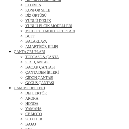
ELDİVEN
KONFOR SELE
DİZ ÖRTÜSÜ
YÜNLÜ DİZLİK
YÜNLÜ ELCİK MODELLERİ
MOTORCU MONT GRUPLARI
BUFF
BALAKLAVA
AMARTİSÖR KILIFI
ÇANTA GRUPLARI
TOPCASE & ÇANTA
SIRT ÇANTASI
BACAK ÇANTASI
ÇANTA DEMİRLERİ
GİDON ÇANTASI
GÖĞÜS ÇANTASI
CAM MODELLERİ
DEFLEKTÖR
ARORA
HONDA
YAMAHA
CF MOTO
SCOOTER
BAJAJ