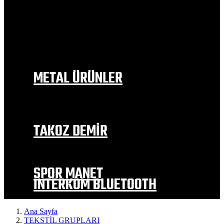
BAJAJ
RKS
MOTOLÜX
MONDİAL
SYM
FALCON
KANUNİ
METAL ÜRÜNLER
EGZOZ MODELLERİ
İÇ ÇAMURLUK
DEPO TUTAMAC
YAN SEHPA
TAKOZ DEMİR
EGZOZ KORUMA TAKOZLARI
MOTOR KORUMA
TEKER KORUMA VE ALTERNATİF
SPOR MANET
İNTERKOM BLUETOOTH
Ana Sayfa
TEKSTİL GRUPLARI