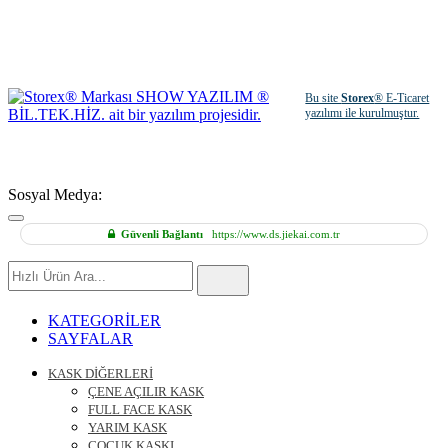
Bu site
Storex
® E-Ticaret
yazılımı ile kurulmuştur.
Sosyal Medya:
Güvenli Bağlantı
https://www.ds.jiekai.com.tr
Hızlı
Ürün
Ara
KATEGORİLER
SAYFALAR
KASK DİĞERLERİ
ÇENE AÇILIR KASK
FULL FACE KASK
YARIM KASK
ÇOCUK KASKI