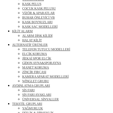
KASK PELUŞ
ÇOCUK KASK PELUŞU
VİZÖR & APARATLAR
BUHAR ÖNLEYİCİ VB
KASK BOYNUZLARI
KASK SAÇ MODELLERİ
KİLİT ALARM
ALARM DİSK KİLİDİ
HALAT KİLİT
ALTERNATİF ÜRÜNLER
TELEFON TUTUCU MODELLERİ
ELCİK KORUMA
JİEKAİ SPOR ELCİK
GİDON AYNA&SPORAYNA
MANET KORUMA
ZİNCİR FIRÇASI
KAMERA APARAT MODELLERİ
WİNGLET GRUBU
AYDINLATMA GRUPLARI
SİS FARI
SİS FARI AYAKLARI
ÜNİVERSAL SİNYALLER
TEKSTİL GRUPLARI
YAĞMURLUK
DİZLİK & DİRSEKLİK