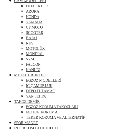
CAM MODELLERİ
DEFLEKTÖR
ARORA
HONDA
YAMAHA
CF MOTO
SCOOTER
BAJAJ
RKS
MOTOLÜX
MONDİAL
SYM
FALCON
KANUNİ
METAL ÜRÜNLER
EGZOZ MODELLERİ
İÇ ÇAMURLUK
DEPO TUTAMAC
YAN SEHPA
TAKOZ DEMİR
EGZOZ KORUMA TAKOZLARI
MOTOR KORUMA
TEKER KORUMA VE ALTERNATİF
SPOR MANET
İNTERKOM BLUETOOTH