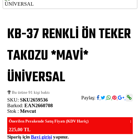
KB-37 RENKLİ ÖN TEKER
TAKOZU *MAVİ*
ÜNİVERSAL
Bu ürüne 91 kişi baktı
Paylaş:
SKU:
SKU2659536
Barkod:
EAN2660708
Stok :
Mevcut
Önerilen Perakende Satış Fiyatı (KDV Hariç)
:
225,00 TL
Sipariş için
Bayi girişi
yapınız.