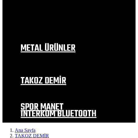
BAJAJ
RKS
MOTOLÜX
MONDİAL
SYM
FALCON
KANUNİ
METAL ÜRÜNLER
EGZOZ MODELLERİ
İÇ ÇAMURLUK
DEPO TUTAMAC
YAN SEHPA
TAKOZ DEMİR
EGZOZ KORUMA TAKOZLARI
MOTOR KORUMA
TEKER KORUMA VE ALTERNATİF
SPOR MANET
İNTERKOM BLUETOOTH
Ana Sayfa
TAKOZ DEMİR