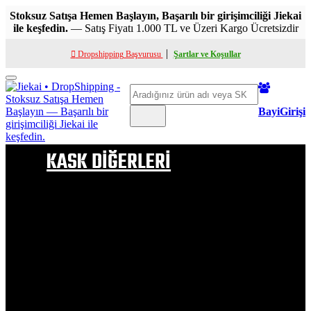
Stoksuz Satışa Hemen Başlayın, Başarılı bir girişimciliği Jiekai
ile keşfedin.
— Satış Fiyatı 1.000 TL ve Üzeri Kargo Ücretsizdir
|
Dropshipping Başvurusu
Şartlar ve Koşullar
Toggle
Ara
mobile
menu
BayiGirişi
KASK DİĞERLERİ
ÇENE AÇILIR KASK
FULL FACE KASK
YARIM KASK
ÇOCUK KASKI
KASK PELUŞ
ÇOCUK KASK PELUŞU
VİZÖR & APARATLAR
BUHAR ÖNLEYİCİ VB
KASK BOYNUZLARI
KASK SAÇ MODELLERİ