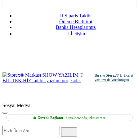
Sipariş Takibi
Ödeme Bildirimi
Banka Hesaplarımız
İletişim
Bu site
Storex
® E-Ticaret
yazılımı ile kurulmuştur.
Sosyal Medya:
Güvenli Bağlantı
https://www.ds.jiekai.com.tr
Hızlı
Ürün