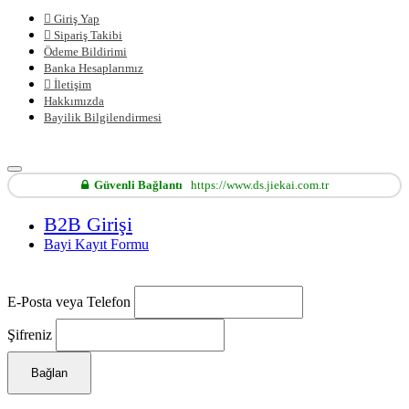
Giriş Yap
Sipariş Takibi
Ödeme Bildirimi
Banka Hesaplarımız
İletişim
Hakkımızda
Bayilik Bilgilendirmesi
Güvenli Bağlantı
https://www.ds.jiekai.com.tr
B2B Girişi
Bayi Kayıt Formu
E-Posta veya Telefon
Şifreniz
Bağlan