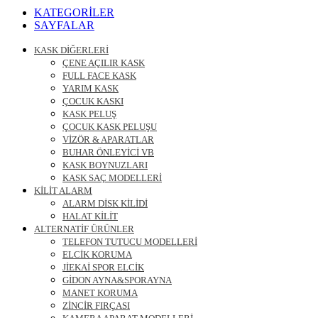
Ara
KATEGORİLER
SAYFALAR
KASK DİĞERLERİ
ÇENE AÇILIR KASK
FULL FACE KASK
YARIM KASK
ÇOCUK KASKI
KASK PELUŞ
ÇOCUK KASK PELUŞU
VİZÖR & APARATLAR
BUHAR ÖNLEYİCİ VB
KASK BOYNUZLARI
KASK SAÇ MODELLERİ
KİLİT ALARM
ALARM DİSK KİLİDİ
HALAT KİLİT
ALTERNATİF ÜRÜNLER
TELEFON TUTUCU MODELLERİ
ELCİK KORUMA
JİEKAİ SPOR ELCİK
GİDON AYNA&SPORAYNA
MANET KORUMA
ZİNCİR FIRÇASI