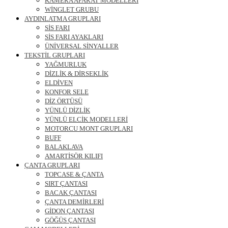
KAMERA APARAT MODELLERİ
WİNGLET GRUBU
AYDINLATMA GRUPLARI
SİS FARI
SİS FARI AYAKLARI
ÜNİVERSAL SİNYALLER
TEKSTİL GRUPLARI
YAĞMURLUK
DİZLİK & DİRSEKLİK
ELDİVEN
KONFOR SELE
DİZ ÖRTÜSÜ
YÜNLÜ DİZLİK
YÜNLÜ ELCİK MODELLERİ
MOTORCU MONT GRUPLARI
BUFF
BALAKLAVA
AMARTİSÖR KILIFI
ÇANTA GRUPLARI
TOPCASE & ÇANTA
SIRT ÇANTASI
BACAK ÇANTASI
ÇANTA DEMİRLERİ
GİDON ÇANTASI
GÖĞÜS ÇANTASI