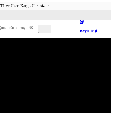
 TL ve Üzeri Kargo Ücretsizdir
BayiGirişi