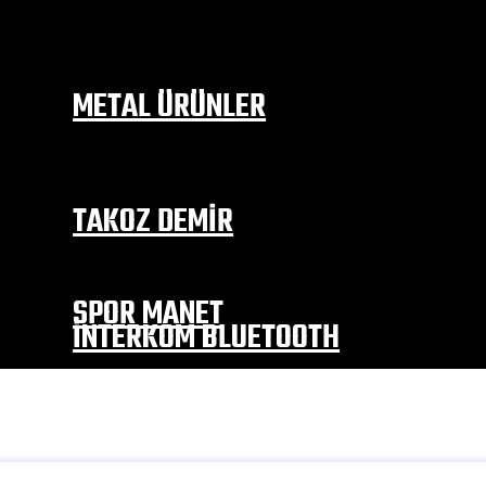
MONDİAL
SYM
FALCON
KANUNİ
METAL ÜRÜNLER
EGZOZ MODELLERİ
İÇ ÇAMURLUK
DEPO TUTAMAC
YAN SEHPA
TAKOZ DEMİR
EGZOZ KORUMA TAKOZLARI
MOTOR KORUMA
TEKER KORUMA VE ALTERNATİF
SPOR MANET
İNTERKOM BLUETOOTH