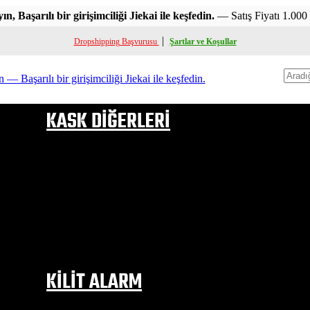
 Başarılı bir girişimciliği Jiekai ile keşfedin.
— Satış Fiyatı 1.000
|
Dropshipping Başvurusu
Şartlar ve Koşullar
Ara
KASK DİĞERLERİ
ÇENE AÇILIR KASK
FULL FACE KASK
YARIM KASK
ÇOCUK KASKI
KASK PELUŞ
ÇOCUK KASK PELUŞU
VİZÖR & APARATLAR
BUHAR ÖNLEYİCİ VB
KASK BOYNUZLARI
KASK SAÇ MODELLERİ
KİLİT ALARM
ALARM DİSK KİLİDİ