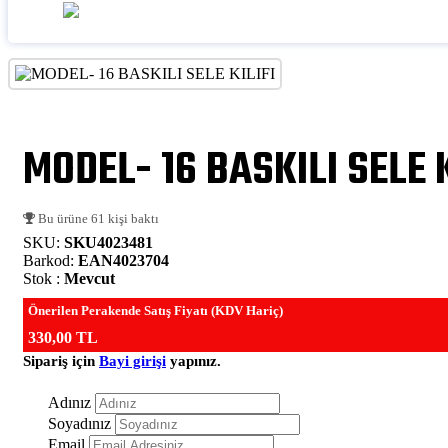
MODEL- 16 BASKILI SELE K
Bu ürüne 61 kişi baktı
SKU:
SKU4023481
Barkod:
EAN4023704
Stok :
Mevcut
Önerilen Perakende Satış Fiyatı (KDV Hariç)
330,00 TL
Sipariş için
Bayi girişi
yapınız.
Adınız
Soyadınız
Email