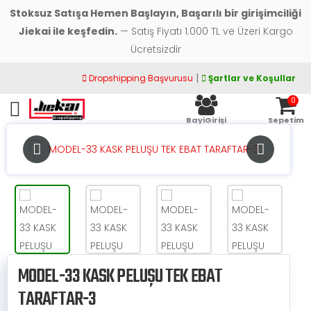
Stoksuz Satışa Hemen Başlayın, Başarılı bir girişimciliği
Jiekai ile keşfedin.
— Satış Fiyatı 1.000 TL ve Üzeri Kargo
Ücretsizdir
|
Dropshipping Başvurusu
Şartlar ve Koşullar
0
Toggle mobile menu
BayiGirişi
Sepetim
MODEL-33 KASK PELUŞU TEK EBAT
TARAFTAR-3