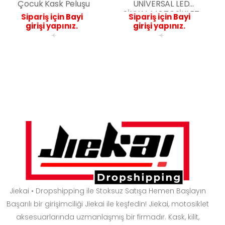
Çocuk Kask Peluşu
ÜNİVERSAL LED
SİNYAL MOTOSİKLET
Sipariş için
Bayi
Sipariş için
Bayi
*SARI*MAVİ*KIRMIZI
girişi
yapınız.
girişi
yapınız.
<
<
Jiekai • Dropshipping ile Stoksuz Satışa Hemen Başlayın
Başarılı bir girişimciliği Jiekai ile keşfedin! Jiekai, motosiklet
aksesuarlarında uzmanlaşmış bir firmadır. Kask, kilit,