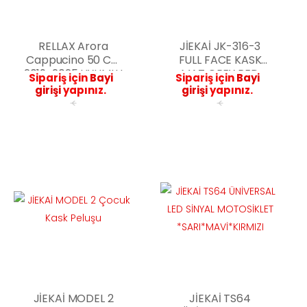
RELLAX Arora
JİEKAİ JK-316-3
Cappucino 50 CM
FULL FACE KASK
2019-2025 UYUMLU
MAT GREY RED
Sipariş için
Bayi
Sipariş için
Bayi
ÖN CAM FÜME
ROSE
girişi
yapınız.
girişi
yapınız.
<
<
JİEKAİ MODEL 2
JİEKAİ TS64