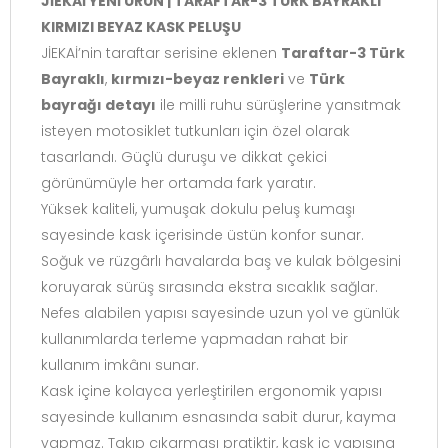
JİEKAİ YENİ ÜRÜN | TARAFTAR-3 TÜRK BAYRAKLI
KIRMIZI BEYAZ KASK PELUŞU
JİEKAİ’nin taraftar serisine eklenen
Taraftar-3 Türk
Bayraklı
,
kırmızı-beyaz renkleri
ve
Türk
bayrağı detayı
ile milli ruhu sürüşlerine yansıtmak
isteyen motosiklet tutkunları için özel olarak
tasarlandı. Güçlü duruşu ve dikkat çekici
görünümüyle her ortamda fark yaratır.
Yüksek kaliteli, yumuşak dokulu peluş kumaşı
sayesinde kask içerisinde üstün konfor sunar.
Soğuk ve rüzgârlı havalarda baş ve kulak bölgesini
koruyarak sürüş sırasında ekstra sıcaklık sağlar.
Nefes alabilen yapısı sayesinde uzun yol ve günlük
kullanımlarda terleme yapmadan rahat bir
kullanım imkânı sunar.
Kask içine kolayca yerleştirilen ergonomik yapısı
sayesinde kullanım esnasında sabit durur, kayma
yapmaz. Takıp çıkarması pratiktir, kask iç yapısına