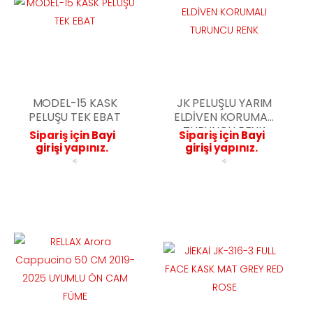
MODEL-15 KASK
JK PELUŞLU YARIM
PELUŞU TEK EBAT
ELDİVEN KORUMALI
TURUNCU RENK
Sipariş için
Bayi
Sipariş için
Bayi
girişi
yapınız.
girişi
yapınız.
<
<