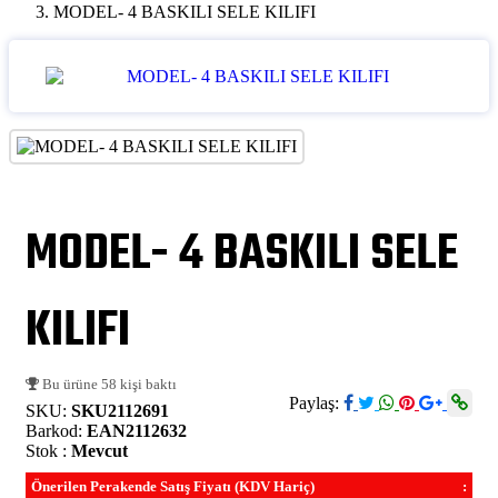
MODEL- 4 BASKILI SELE KILIFI
MODEL- 4 BASKILI SELE
KILIFI
Bu ürüne 58 kişi baktı
Paylaş:
SKU:
SKU2112691
Barkod:
EAN2112632
Stok :
Mevcut
Önerilen Perakende Satış Fiyatı (KDV Hariç)
: