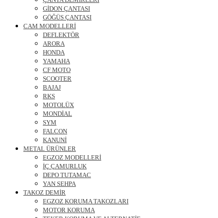
GİDON ÇANTASI
GÖĞÜS ÇANTASI
CAM MODELLERİ
DEFLEKTÖR
ARORA
HONDA
YAMAHA
CF MOTO
SCOOTER
BAJAJ
RKS
MOTOLÜX
MONDİAL
SYM
FALCON
KANUNİ
METAL ÜRÜNLER
EGZOZ MODELLERİ
İÇ ÇAMURLUK
DEPO TUTAMAC
YAN SEHPA
TAKOZ DEMİR
EGZOZ KORUMA TAKOZLARI
MOTOR KORUMA