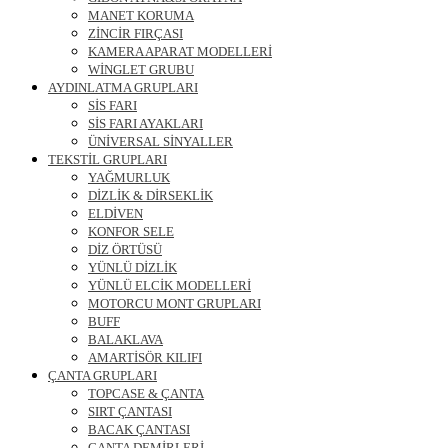
MANET KORUMA
ZİNCİR FIRÇASI
KAMERA APARAT MODELLERİ
WİNGLET GRUBU
AYDINLATMA GRUPLARI
SİS FARI
SİS FARI AYAKLARI
ÜNİVERSAL SİNYALLER
TEKSTİL GRUPLARI
YAĞMURLUK
DİZLİK & DİRSEKLİK
ELDİVEN
KONFOR SELE
DİZ ÖRTÜSÜ
YÜNLÜ DİZLİK
YÜNLÜ ELCİK MODELLERİ
MOTORCU MONT GRUPLARI
BUFF
BALAKLAVA
AMARTİSÖR KILIFI
ÇANTA GRUPLARI
TOPCASE & ÇANTA
SIRT ÇANTASI
BACAK ÇANTASI
ÇANTA DEMİRLERİ