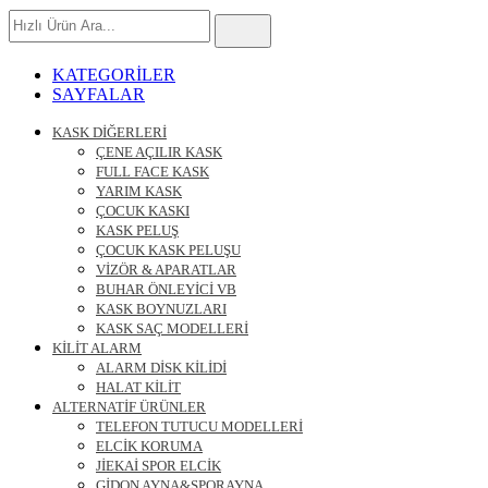
Hızlı
Ürün
Ara
KATEGORİLER
SAYFALAR
KASK DİĞERLERİ
ÇENE AÇILIR KASK
FULL FACE KASK
YARIM KASK
ÇOCUK KASKI
KASK PELUŞ
ÇOCUK KASK PELUŞU
VİZÖR & APARATLAR
BUHAR ÖNLEYİCİ VB
KASK BOYNUZLARI
KASK SAÇ MODELLERİ
KİLİT ALARM
ALARM DİSK KİLİDİ
HALAT KİLİT
ALTERNATİF ÜRÜNLER
TELEFON TUTUCU MODELLERİ
ELCİK KORUMA
JİEKAİ SPOR ELCİK
GİDON AYNA&SPORAYNA