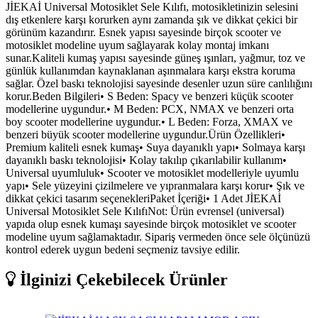
JİEKAİ Universal Motosiklet Sele Kılıfı, motosikletinizin selesini
dış etkenlere karşı korurken aynı zamanda şık ve dikkat çekici bir
görünüm kazandırır. Esnek yapısı sayesinde birçok scooter ve
motosiklet modeline uyum sağlayarak kolay montaj imkanı
sunar.Kaliteli kumaş yapısı sayesinde güneş ışınları, yağmur, toz ve
günlük kullanımdan kaynaklanan aşınmalara karşı ekstra koruma
sağlar. Özel baskı teknolojisi sayesinde desenler uzun süre canlılığını
korur.Beden Bilgileri• S Beden: Spacy ve benzeri küçük scooter
modellerine uygundur.• M Beden: PCX, NMAX ve benzeri orta
boy scooter modellerine uygundur.• L Beden: Forza, XMAX ve
benzeri büyük scooter modellerine uygundur.Ürün Özellikleri•
Premium kaliteli esnek kumaş• Suya dayanıklı yapı• Solmaya karşı
dayanıklı baskı teknolojisi• Kolay takılıp çıkarılabilir kullanım•
Universal uyumluluk• Scooter ve motosiklet modelleriyle uyumlu
yapı• Sele yüzeyini çizilmelere ve yıpranmalara karşı korur• Şık ve
dikkat çekici tasarım seçenekleriPaket İçeriği• 1 Adet JİEKAİ
Universal Motosiklet Sele KılıfıNot: Ürün evrensel (universal)
yapıda olup esnek kumaşı sayesinde birçok motosiklet ve scooter
modeline uyum sağlamaktadır. Sipariş vermeden önce sele ölçünüzü
kontrol ederek uygun bedeni seçmeniz tavsiye edilir.
İlginizi Çekebilecek Ürünler