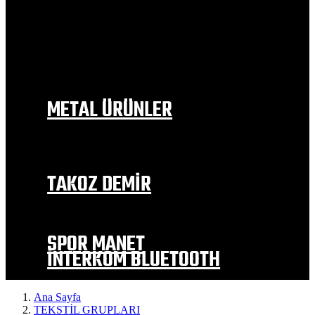
BAJAJ
RKS
MOTOLÜX
MONDİAL
SYM
FALCON
KANUNİ
METAL ÜRÜNLER
EGZOZ MODELLERİ
İÇ ÇAMURLUK
DEPO TUTAMAC
YAN SEHPA
TAKOZ DEMİR
EGZOZ KORUMA TAKOZLARI
MOTOR KORUMA
TEKER KORUMA VE ALTERNATİF
SPOR MANET
İNTERKOM BLUETOOTH
Ana Sayfa
TEKSTİL GRUPLARI