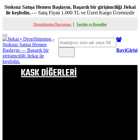
Stoksuz Satışa Hemen Başlayın, Başarılı bir girişimciliği Jiekai
ile keşfedin.
— Satış Fiyatı 1.000 TL ve Üzeri Kargo Ücretsizdir
|
Dropshipping Başvurusu
Şartlar ve Koşullar
Toggle
Ara
mobile
menu
BayiGirişi
KASK DİĞERLERİ
ÇENE AÇILIR KASK
FULL FACE KASK
YARIM KASK
ÇOCUK KASKI
KASK PELUŞ
ÇOCUK KASK PELUŞU
VİZÖR & APARATLAR
BUHAR ÖNLEYİCİ VB
KASK BOYNUZLARI
KASK SAÇ MODELLERİ