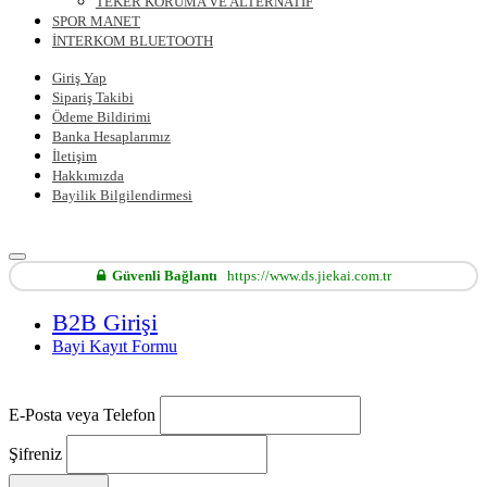
TEKER KORUMA VE ALTERNATİF
SPOR MANET
İNTERKOM BLUETOOTH
Giriş Yap
Sipariş Takibi
Ödeme Bildirimi
Banka Hesaplarımız
İletişim
Hakkımızda
Bayilik Bilgilendirmesi
Güvenli Bağlantı
https://www.ds.jiekai.com.tr
B2B Girişi
Bayi Kayıt Formu
E-Posta veya Telefon
Şifreniz