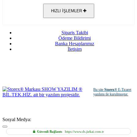
HIZLI İŞLEMLER
Sipariş Takibi
Ödeme Bildirimi
Banka Hesaplarımız
İletişim
Bu site
Storex
® E-Ticaret
yazılımı ile kurulmuştur.
Sosyal Medya:
Güvenli Bağlantı
https://www.ds.jiekai.com.tr