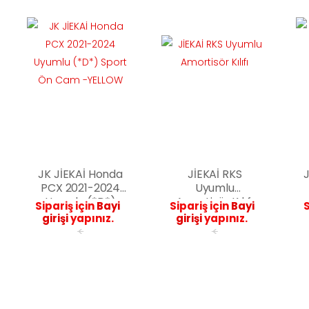
JK JİEKAİ Honda
JİEKAİ RKS
PCX 2021-2024
Uyumlu
Uyumlu (*D*)
Amortisör Kılıfı
Sipariş için
Bayi
Sipariş için
Bayi
S
Sport Ön Cam -
girişi
yapınız.
girişi
yapınız.
YELLOW
<
<