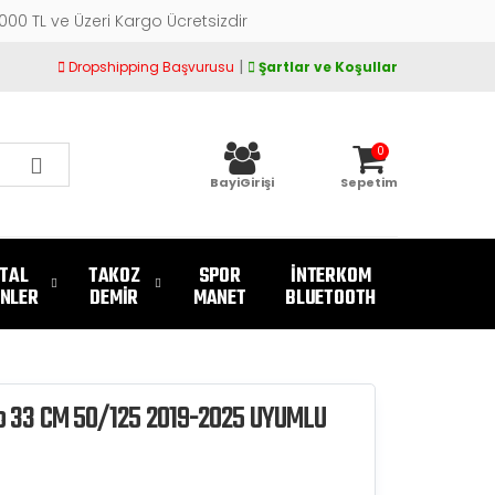
.000 TL ve Üzeri Kargo Ücretsizdir
|
Dropshipping Başvurusu
Şartlar ve Koşullar
0
BayiGirişi
Sepetim
TAL
TAKOZ
SPOR
İNTERKOM
NLER
DEMİR
MANET
BLUETOOTH
o 33 CM 50/125 2019-2025 UYUMLU