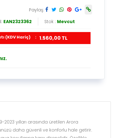
Paylaş:
d:
EAN2323362
Stok :
Mevcut
tı (KDV Hariç)
:
1.560,00 TL
ız.
-2023 yılları arasında üretilen Arora
zü daha güvenli ve konforlu hale getirir.
 koşullarına karşı dirençlidir. Özellikle