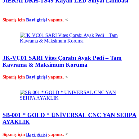
JİEKAİ DKH-TS49 Kayan LED Sinyal Lambası
<
Sipariş için
Bayi girişi
yapınız.
JK-VÇ01 SARI Vites Çorabı Ayak Pedi – Tam
Kavrama & Maksimum Koruma
<
Sipariş için
Bayi girişi
yapınız.
SB-001 * GOLD * ÜNİVERSAL CNC YAN SEHPA
AYAKLIK
<
Sipariş için
Bayi girişi
yapınız.