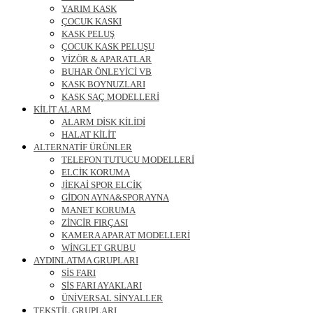
YARIM KASK
ÇOCUK KASKI
KASK PELUŞ
ÇOCUK KASK PELUŞU
VİZÖR & APARATLAR
BUHAR ÖNLEYİCİ VB
KASK BOYNUZLARI
KASK SAÇ MODELLERİ
KİLİT ALARM
ALARM DİSK KİLİDİ
HALAT KİLİT
ALTERNATİF ÜRÜNLER
TELEFON TUTUCU MODELLERİ
ELCİK KORUMA
JİEKAİ SPOR ELCİK
GİDON AYNA&SPORAYNA
MANET KORUMA
ZİNCİR FIRÇASI
KAMERA APARAT MODELLERİ
WİNGLET GRUBU
AYDINLATMA GRUPLARI
SİS FARI
SİS FARI AYAKLARI
ÜNİVERSAL SİNYALLER
TEKSTİL GRUPLARI