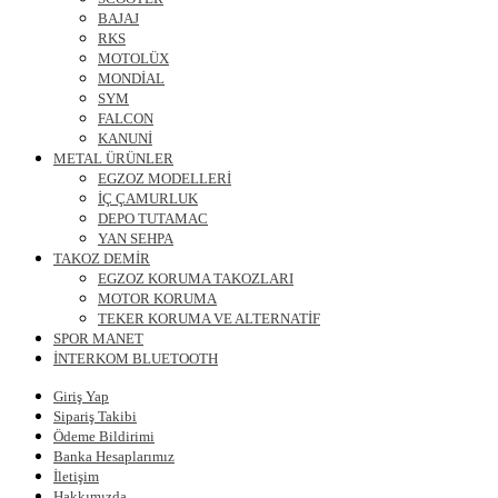
BAJAJ
RKS
MOTOLÜX
MONDİAL
SYM
FALCON
KANUNİ
METAL ÜRÜNLER
EGZOZ MODELLERİ
İÇ ÇAMURLUK
DEPO TUTAMAC
YAN SEHPA
TAKOZ DEMİR
EGZOZ KORUMA TAKOZLARI
MOTOR KORUMA
TEKER KORUMA VE ALTERNATİF
SPOR MANET
İNTERKOM BLUETOOTH
Giriş Yap
Sipariş Takibi
Ödeme Bildirimi
Banka Hesaplarımız
İletişim
Hakkımızda