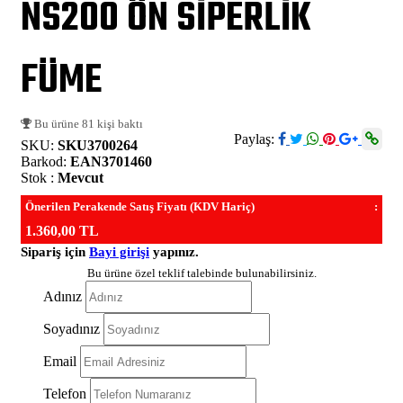
NS200 ÖN SİPERLİK
FÜME
Bu ürüne 81 kişi baktı
Paylaş:
SKU:
SKU3700264
Barkod:
EAN3701460
Stok :
Mevcut
Önerilen Perakende Satış Fiyatı (KDV Hariç)
:
1.360,00 TL
Sipariş için
Bayi girişi
yapınız.
Bu ürüne özel teklif talebinde bulunabilirsiniz.
Adınız
Soyadınız
Email
Telefon