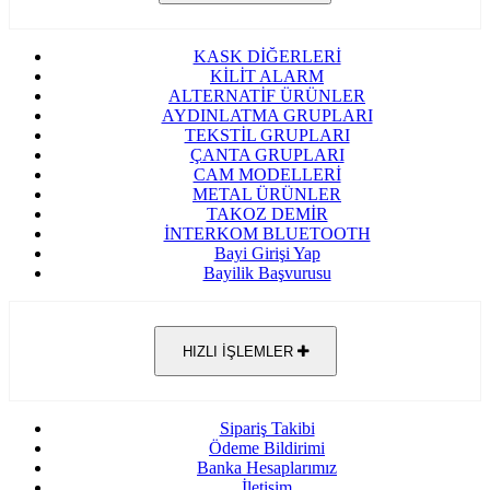
KASK DİĞERLERİ
KİLİT ALARM
ALTERNATİF ÜRÜNLER
AYDINLATMA GRUPLARI
TEKSTİL GRUPLARI
ÇANTA GRUPLARI
CAM MODELLERİ
METAL ÜRÜNLER
TAKOZ DEMİR
İNTERKOM BLUETOOTH
Bayi Girişi Yap
Bayilik Başvurusu
HIZLI İŞLEMLER
Sipariş Takibi
Ödeme Bildirimi
Banka Hesaplarımız
İletişim