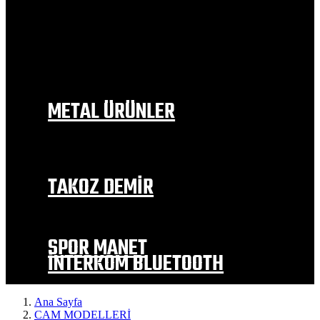
BAJAJ
RKS
MOTOLÜX
MONDİAL
SYM
FALCON
KANUNİ
METAL ÜRÜNLER
EGZOZ MODELLERİ
İÇ ÇAMURLUK
DEPO TUTAMAC
YAN SEHPA
TAKOZ DEMİR
EGZOZ KORUMA TAKOZLARI
MOTOR KORUMA
TEKER KORUMA VE ALTERNATİF
SPOR MANET
İNTERKOM BLUETOOTH
Ana Sayfa
CAM MODELLERİ