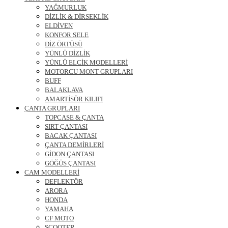
YAĞMURLUK
DİZLİK & DİRSEKLİK
ELDİVEN
KONFOR SELE
DİZ ÖRTÜSÜ
YÜNLÜ DİZLİK
YÜNLÜ ELCİK MODELLERİ
MOTORCU MONT GRUPLARI
BUFF
BALAKLAVA
AMARTİSÖR KILIFI
ÇANTA GRUPLARI
TOPCASE & ÇANTA
SIRT ÇANTASI
BACAK ÇANTASI
ÇANTA DEMİRLERİ
GİDON ÇANTASI
GÖĞÜS ÇANTASI
CAM MODELLERİ
DEFLEKTÖR
ARORA
HONDA
YAMAHA
CF MOTO
SCOOTER