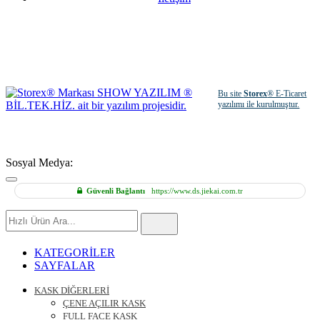
Bu site
Storex
® E-Ticaret
yazılımı ile kurulmuştur.
Sosyal Medya:
Güvenli Bağlantı
https://www.ds.jiekai.com.tr
Hızlı
Ürün
Ara
KATEGORİLER
SAYFALAR
KASK DİĞERLERİ
ÇENE AÇILIR KASK
FULL FACE KASK