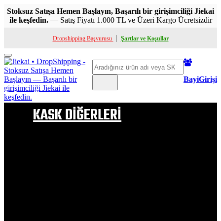
Stoksuz Satışa Hemen Başlayın, Başarılı bir girişimciliği Jiekai
ile keşfedin.
— Satış Fiyatı 1.000 TL ve Üzeri Kargo Ücretsizdir
|
Dropshipping Başvurusu
Şartlar ve Koşullar
Toggle
Ara
mobile
menu
BayiGirişi
KASK DİĞERLERİ
ÇENE AÇILIR KASK
FULL FACE KASK
YARIM KASK
ÇOCUK KASKI
KASK PELUŞ
ÇOCUK KASK PELUŞU
VİZÖR & APARATLAR
BUHAR ÖNLEYİCİ VB
KASK BOYNUZLARI
KASK SAÇ MODELLERİ