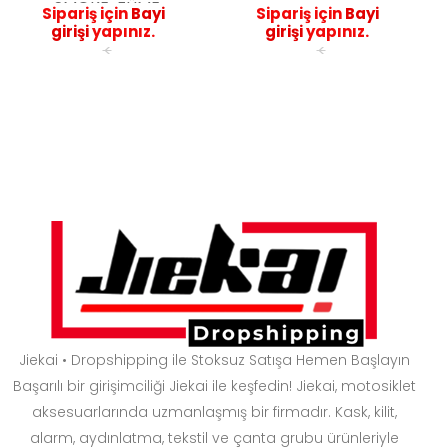
SMOKE-FÜME
Sipariş için
Bayi
Sipariş için
Bayi
VİZÖR JK 902 -
girişi
yapınız.
girişi
yapınız.
JK306 UYUMLU
<
<
Jiekai • Dropshipping ile Stoksuz Satışa Hemen Başlayın
Başarılı bir girişimciliği Jiekai ile keşfedin! Jiekai, motosiklet
aksesuarlarında uzmanlaşmış bir firmadır. Kask, kilit,
alarm, aydınlatma, tekstil ve çanta grubu ürünleriyle