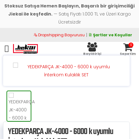
Stoksuz Satışa Hemen Başlayın, Başarılı bir girişimciliği
Jiekai ile keşfedin.
— Satış Fiyatı 1.000 TL ve Üzeri Kargo
Ücretsizdir
|
Dropshipping Başvurusu
Şartlar ve Koşullar
0
Toggle mobile menu
BayiGirişi
Sepetim
YEDEKPARÇA JK-4000 - 6000 k uyumlu