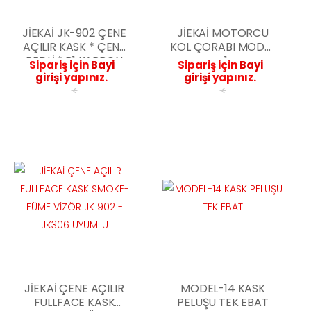
JİEKAİ JK-902 ÇENE
JİEKAİ MOTORCU
AÇILIR KASK * ÇENE
KOL ÇORABI MODEL
PEDLİ * B1 KARBON
-1
Sipariş için
Bayi
Sipariş için
Bayi
DESEN
girişi
yapınız.
girişi
yapınız.
<
<
JİEKAİ ÇENE AÇILIR
MODEL-14 KASK
FULLFACE KASK
PELUŞU TEK EBAT