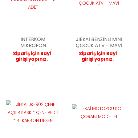
İNTERKOM
JİEKAİ BENZİNLİ MİNİ
MİKROFON
ÇOCUK ATV – MAVİ
KULAKLIK SÜNGERİ –
Sipariş için
Bayi
Sipariş için
Bayi
5 ADET
girişi
yapınız.
girişi
yapınız.
<
<